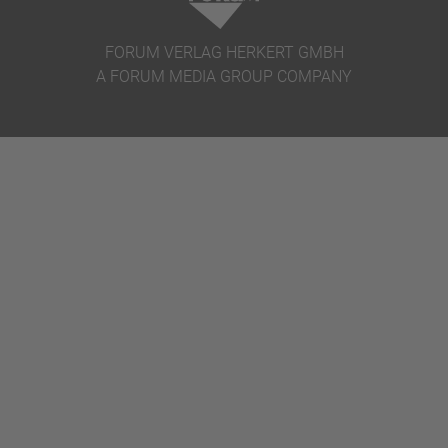
Unternehmen setzt auf modernste Technologie und
rechtliches Fachwissen, um seinen Nutzern die
FORUM VERLAG HERKERT GMBH
bestmögliche Unterstützung im Bereich Baurecht zu
A FORUM MEDIA GROUP COMPANY
bieten.
ZUM ANGEBOT